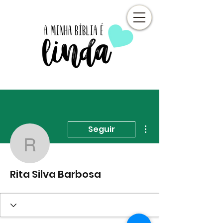
Mais ações
Seguir
Rita Silva Barbosa
Rita Silva Barbosa