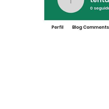
tentando
0
seguid
Perfil
Blog Comments