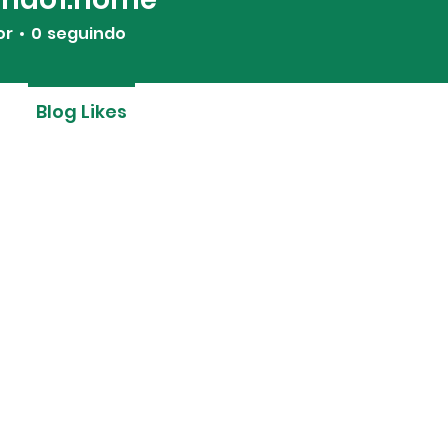
1.nome
or
0
seguindo
Blog Likes